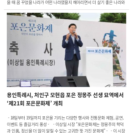
을 때 꿈 꾸었을 나라가 어떤 나라였을지 헤아리면서 더 살기 좋은 나라와
용인 만들자"- 용인특례시(시장 이상일)는 21일 오후 처인구 용인중앙시장
놀이광장(금복교) 김량장 학생만세운동 기념표석…
용인특례시, 처인구 모현읍 포은 정몽주 선생 묘역에서
‘제21회 포은문화제’ 개최
​- 18일부터 19일까지 포은을 기리는 다양한 행사와 전통문화 체험, 공연,
이벤트 등 즐길거리 풍성 - - 이상일 시장 “포은문화제는 정몽주의 학덕
과 인품, 정신을 더 많이 알릴 수 있는 고귀한 뜻 가진 문화제” - - 이 시장