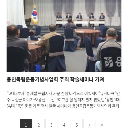
용인독립운동기념사업회 주최 학술세미나 가져
“‘2대 3부자’ 홍재설 독립지사 가문 선양 다각도로 이뤄져야”뮤직다큐 ‘만
주 독립군 이야기-오광선’도 선보여그간 잘 알려져 있지 않았던 ‘용인 2대
3부자’ 독립운동 가문 역사 발굴 세미나가 용인독립운동기념사업회 주최
로 지난 16일 마련됐다. 이날 행사는 순국선열의 날 추념식과 뮤직 다큐 ‘3
대에 걸친 만주 독립군 이야기-오광선 가문’ 제작 발표를 겸해 …
1
2
3
4
5