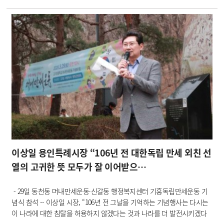
“포은 정몽주를 존경한 조선시대의 선비 학포 양팽손과 우암 송시열의 유
적…
이상일 용인특례시장 “106년 전 대한독립 만세 외친 선
열의 고귀한 뜻 모두가 잘 이어받으…
- 29일 동천동 머내만세운동·신갈동 행정복지센터 기흥독립만세운동 기
념식 참석 -- 이상일 시장, “106년 전 그날을 기억하는 기념행사는 다시는
이 나라에 대한 침탈을 허용하지 않겠다는 것과 나라를 더 발전시키겠다