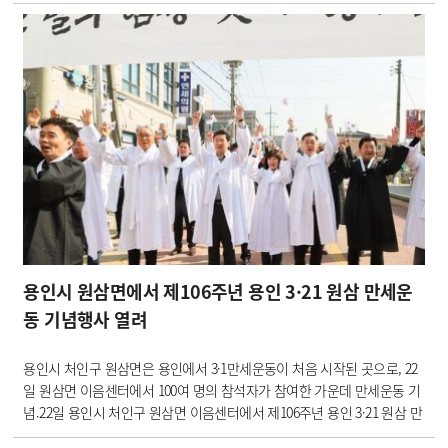
는 것을 다짐하기 위한 것”-- “선열의 정신을 가슴 깊이 새기고 굳건한 심
지로 훌륭한 나라 만드는 데 힘써야…이런 마음이 모이면 나…
용인시 원삼면에서 제106주년 용인 3·21 원삼 만세운
동 기념행사 열려
용인시 처인구 원삼면은 용인에서 3·1만세운동이 처음 시작된 곳으로, 22
일 원삼면 이음센터에서 100여 명의 참석자가 참여한 가운데 만세운동 기
념.22일 용인시 처인구 원삼면 이음센터에서 제106주년 용인 3·21 원삼 만
세운동 기념행사가 열렸다. …